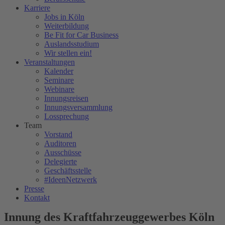
Karriere
Jobs in Köln
Weiterbildung
Be Fit for Car Business
Auslandsstudium
Wir stellen ein!
Veranstaltungen
Kalender
Seminare
Webinare
Innungsreisen
Innungsversammlung
Lossprechung
Team
Vorstand
Auditoren
Ausschüsse
Delegierte
Geschäftsstelle
#IdeenNetzwerk
Presse
Kontakt
Innung des Kraftfahrzeuggewerbes Köln