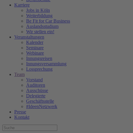
Karriere
Jobs in Köln
Weiterbildung
Be Fit for Car Business
Auslandsstudium
Wir stellen ein!
Veranstaltungen
Kalender
Seminare
Webinare
Innungsreisen
Innungsversammlung
Lossprechung
Team
Vorstand
Auditoren
Ausschüsse
Delegierte
Geschäftsstelle
#IdeenNetzwerk
Presse
Kontakt