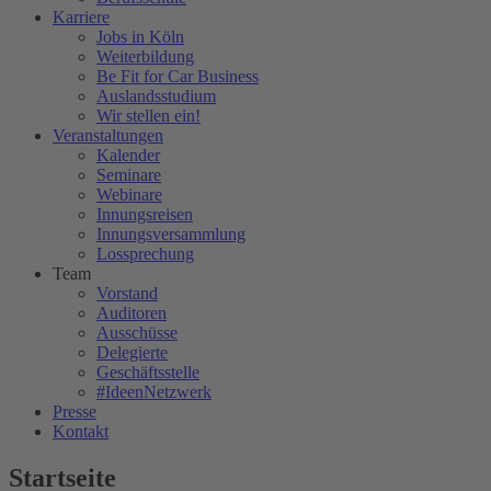
Karriere
Jobs in Köln
Weiterbildung
Be Fit for Car Business
Auslandsstudium
Wir stellen ein!
Veranstaltungen
Kalender
Seminare
Webinare
Innungsreisen
Innungsversammlung
Lossprechung
Team
Vorstand
Auditoren
Ausschüsse
Delegierte
Geschäftsstelle
#IdeenNetzwerk
Presse
Kontakt
Startseite