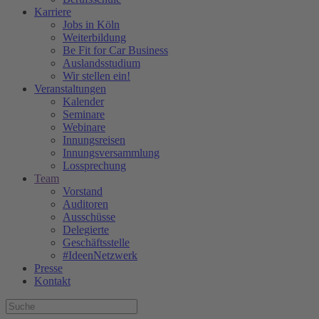
Karriere
Jobs in Köln
Weiterbildung
Be Fit for Car Business
Auslandsstudium
Wir stellen ein!
Veranstaltungen
Kalender
Seminare
Webinare
Innungsreisen
Innungsversammlung
Lossprechung
Team
Vorstand
Auditoren
Ausschüsse
Delegierte
Geschäftsstelle
#IdeenNetzwerk
Presse
Kontakt