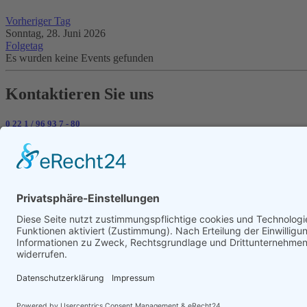
Vorheriger Tag
Sonntag, 28. Juni 2026
Folgetag
Es wurden keine Events gefunden
Kontaktieren Sie uns
0 22 1 / 96 93 7 - 80
0 22 1 / 96 93 7 - 88
Telefon / Fax
Diese E-Mail-Adresse ist vor Spambots geschützt! Zur Anzeige muss JavaScript
E-Mail
© 2020 Innung des Kraftfahrzeuggewerbes Köln
Datenschutz
Impressum